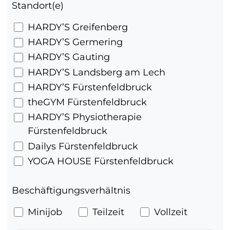
Standort(e)
HARDY’S Greifenberg
HARDY’S Germering
HARDY’S Gauting
HARDY’S Landsberg am Lech
HARDY’S Fürstenfeldbruck
theGYM Fürstenfeldbruck
HARDY’S Physiotherapie
Fürstenfeldbruck
Dailys Fürstenfeldbruck
YOGA HOUSE Fürstenfeldbruck
Beschäftigungsverhältnis
Minijob
Teilzeit
Vollzeit