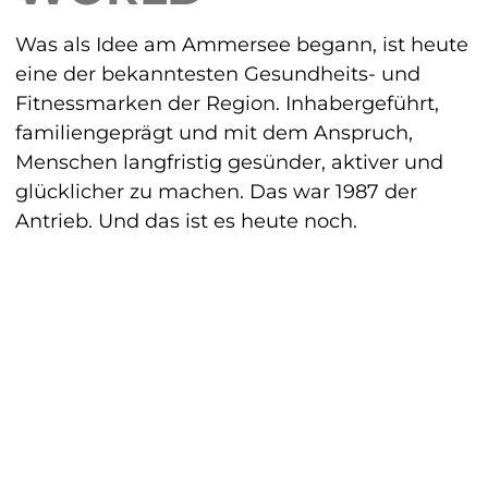
Was als Idee am Ammersee begann, ist heute
eine der bekanntesten Gesundheits- und
Fitnessmarken der Region. Inhabergeführt,
familiengeprägt und mit dem Anspruch,
Menschen langfristig gesünder, aktiver und
glücklicher zu machen. Das war 1987 der
Antrieb. Und das ist es heute noch.
HARDY’S
CLUBS
HARDY’S
PERSONAL TRAINING
HARDY’S
GESUNDHEIT
HARDY’S
WELLNESS
YOGA HOUSE
BY HARDY’S
THEGYM
FFB
DAILYS